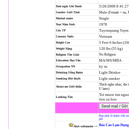
5/26/2008 8:41:2
Date ngày Ghi Danh
Male
(Female = nu,
Gender- Giới Tính
Single
Marital status
1978
Year Năm Sinh
Tuyenquang
Tuyen
City TP
Vietnam
Country Nước
5 Feet 6 Inches (1
Height Cao
120 lbs (55 kg)
Weight Nặng
No Religion
Religion
Tôn Giáo
MA/MS/MBA
Education Học-Vấn
ky su
Occupation NN
Light Drinker
Drinking Uống Rượu
Light smoker
Smoking Hút thuốc
Thich nghe nhac, the th
About me Giới thiệu
U later)
Toi muon tim nguoi
Looking Tìm
tien xa hon
Bạn phải là thành viên m
phí
Báo Cáo Lạm Dụng 
Alert webmaster >>