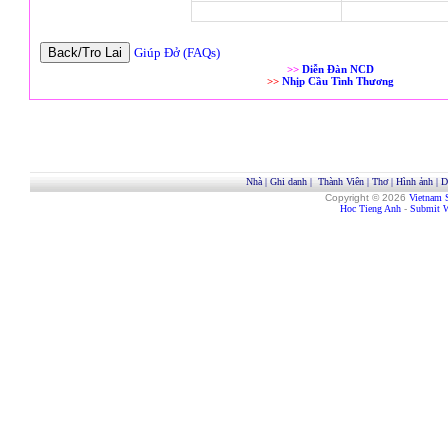
Giúp Đở (FAQs)
>>
Diễn Đàn NCD
>>
Nhịp Cầu Tình Thương
Nhà
|
Ghi danh
|
Thành Viên
|
Thơ
|
Hình ảnh
|
D
Copyright © 2026
Vietnam 
Hoc Tieng Anh
-
Submit W