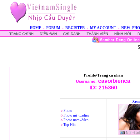
HOME
-
FORUM
-
REGISTER
-
MY ACCOUNT
-
NEW PHO
S
Profile/Trang cá nhân
cavoibienca
Username:
ID:
215360
Xem 
Photo
Photo nử -Ladies
Photo nam -Men
Top Hits