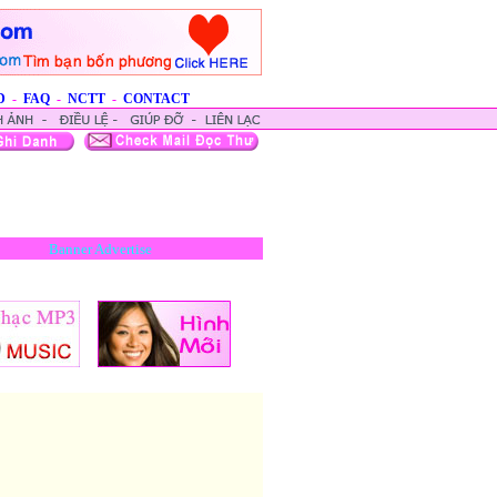
D
-
FAQ
-
NCTT
-
CONTACT
Banner Advertise