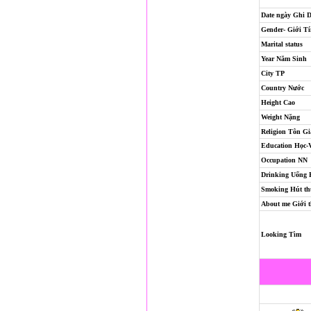
Date ngày Ghi 
Gender- Giới T
Marital status
Year Năm Sinh
City TP
Country Nước
Height Cao
Weight Nặng
Religion
Tôn Gi
Education Học-
Occupation NN
Drinking Uống
Smoking Hút th
About me Giới t
Looking Tìm