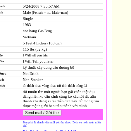
5/24/2008 7:35:57 AM
Danh
Male
(Female = nu, Male=nam)
ính
Single
1983
cao bang
Cao Bang
Vietnam
5 Feet 4 Inches (163 cm)
115 lbs (52 kg)
I Will tell you later
áo
I Will Tell you later
Vấn
kỹ thuật xây dựng cầu đường bộ
Not Drink
 Rượu
Non-Smoker
uốc
tôi thích nhạc vàng nhac trữ tình thích bóng đá
hiệu
tôi muốn tìm một người bạn gái chân thật dịu
dàng,hiền ko cần xinh cũng ko xấu.tôi rất trân
thành khi đăng kí tại diễn đàn này. rất mong tìm
được một người ban trân thành với mình.
Bạn phải là thành viên mới gởi thư được. Dịch vụ hoàn toàn miễn
phí