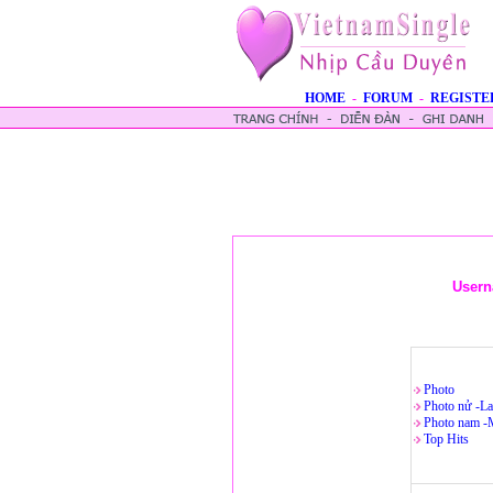
HOME
-
FORUM
-
REGISTE
Usern
Photo
Photo nử -La
Photo nam -
Top Hits