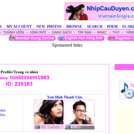
R
-
MY ACCOUNT
-
NEW PHOTOS
-
BROWSE
-
SEARCH
-
POEM
-
ECAR
Sponsored links
Profile/Trang cá nhân
toiditimem1983
ame:
ID:
215183
Xem Hinh Thanh Vien
dies
Men