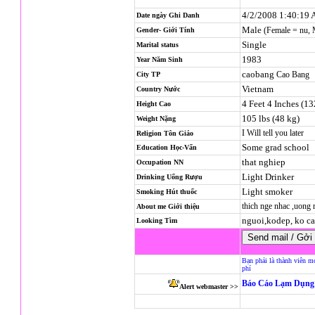
4/2/2008 1:40:19
Date ngày Ghi Danh
Male
(Female = nu,
Gender- Giới Tính
Single
Marital status
1983
Year Năm Sinh
caobang
Cao Bang
City TP
Vietnam
Country Nước
4 Feet 4 Inches (1
Height Cao
105 lbs (48 kg)
Weight Nặng
I Will tell you later
Religion
Tôn Giáo
Some grad school
Education Học-Vấn
that nghiep
Occupation NN
Light Drinker
Drinking Uống Rượu
Light smoker
Smoking Hút thuốc
thich nge nhac ,uong
About me Giới thiệu
nguoi,kodep, ko c
Looking Tìm
Bạn phải là thành viên m
phí
Báo Cáo Lạm Dụng 
Alert webmaster >>