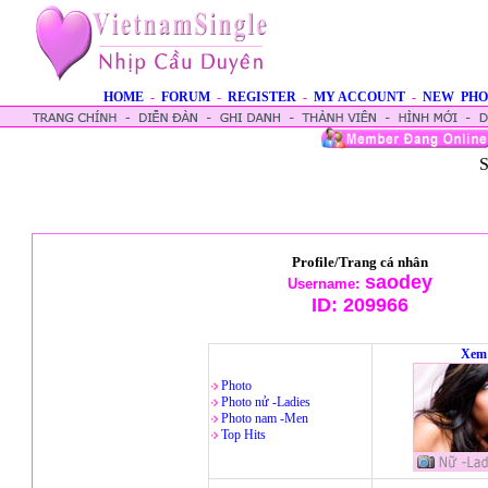
HOME
-
FORUM
-
REGISTER
-
MY ACCOUNT
-
NEW PHO
S
Profile/Trang cá nhân
saodey
Username:
ID:
209966
Xem 
Photo
Photo nử -Ladies
Photo nam -Men
Top Hits