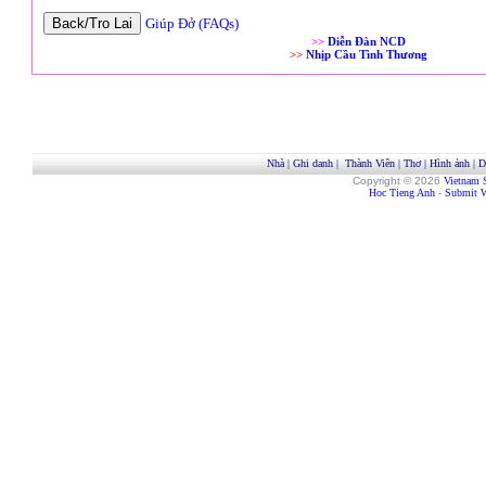
Giúp Đở (FAQs)
>>
Diễn Đàn NCD
>>
Nhịp Cầu Tình Thương
Nhà
|
Ghi danh
|
Thành Viên
|
Thơ
|
Hình ảnh
|
D
Copyright © 2026
Vietnam 
Hoc Tieng Anh
-
Submit W