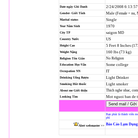
2/24/2008 6:13:5
Date ngày Ghi Danh
Male
(Female = nu,
Gender- Giới Tính
Single
Marital status
1970
Year Năm Sinh
saigon
MD
City TP
US
Country Nước
5 Feet 8 Inches (1
Height Cao
160 lbs (73 kg)
Weight Nặng
No Religion
Religion
Tôn Giáo
Some college
Education Học-Vấn
IT
Occupation NN
Light Drinker
Drinking Uống Rượu
Light smoker
Smoking Hút thuốc
Thich nghe nhac, com
About me Giới thiệu
Mot nguoi ban de 
Looking Tìm
Bạn phải là thành viên m
phí
Báo Cáo Lạm Dụng 
Alert webmaster >>