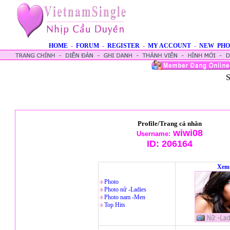
HOME
-
FORUM
-
REGISTER
-
MY ACCOUNT
-
NEW PHO
S
Profile/Trang cá nhân
wiwi08
Username:
ID:
206164
Xem 
Photo
Photo nử -Ladies
Photo nam -Men
Top Hits