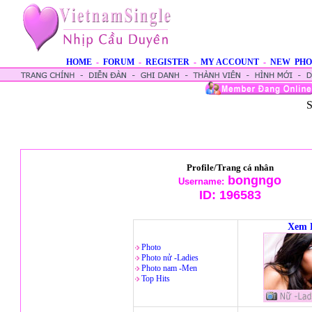
HOME
-
FORUM
-
REGISTER
-
MY ACCOUNT
-
NEW PHO
S
Profile/Trang cá nhân
bongngo
Username:
ID:
196583
Xem 
Photo
Photo nử -Ladies
Photo nam -Men
Top Hits