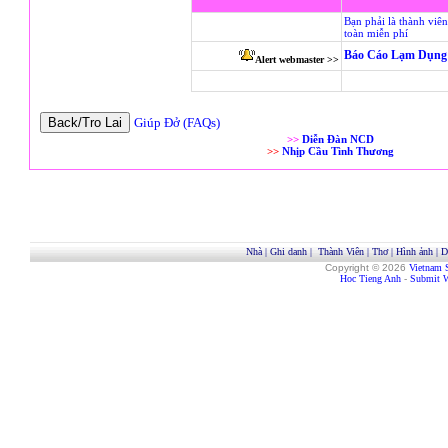
Bạn phải là thành viê
toàn miễn phí
Báo Cáo Lạm Dụng 
Alert webmaster >>
Giúp Đở (FAQs)
>>
Diễn Đàn NCD
>>
Nhịp Cầu Tình Thương
Nhà
|
Ghi danh
|
Thành Viên
|
Thơ
|
Hình ảnh
|
D
Copyright © 2026
Vietnam 
Hoc Tieng Anh
-
Submit W