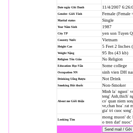
11/4/2007 6:26
Date ngày Ghi Danh
Female
(Female 
Gender- Giới Tính
Single
Marital status
1987
Year Năm Sinh
yen son
Tuyen Q
City TP
Vietnam
Country Nước
5 Feet 2 Inches 
Height Cao
95 lbs (43 kb)
Weight Nặng
No Religion
Religion
Tôn Giáo
Some college
Education Học-Vấn
sinh vien DH n
Occupation NN
Not Drink
Drinking Uống Rượu
Non-Smoker
Smoking Hút thuốc
Minh la` nguoi` vu
teng' Anh,thich' n
co' quan niem song
About me Giới thiệu
ve,chan hoa`.rat 
gia' tri cuoc song'
mong muon' dc ke
Looking Tìm
o tren dat' nuoc