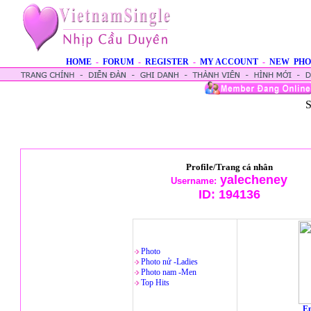
HOME
-
FORUM
-
REGISTER
-
MY ACCOUNT
-
NEW PHO
S
Profile/Trang cá nhân
yalecheney
Username:
ID:
194136
Photo
Photo nử -Ladies
Photo nam -Men
Top Hits
En