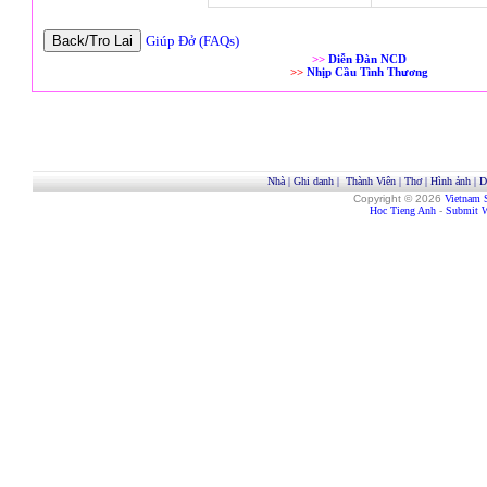
Giúp Đở (FAQs)
>>
Diễn Đàn NCD
>>
Nhịp Cầu Tình Thương
Nhà
|
Ghi danh
|
Thành Viên
|
Thơ
|
Hình ảnh
|
D
Copyright © 2026
Vietnam 
Hoc Tieng Anh
-
Submit W