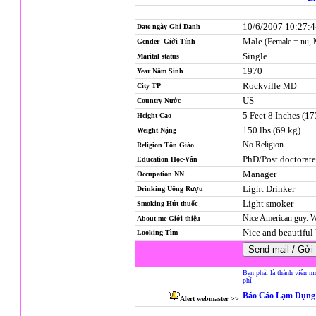
10/6/2007 10:27:
Date ngày Ghi Danh
Male
(Female = nu,
Gender- Giới Tính
Single
Marital status
1970
Year Năm Sinh
Rockville
MD
City TP
US
Country Nước
5 Feet 8 Inches (1
Height Cao
150 lbs (69 kg)
Weight Nặng
No Religion
Religion
Tôn Giáo
PhD/Post doctorate
Education Học-Vấn
Manager
Occupation NN
Light Drinker
Drinking Uống Rượu
Light smoker
Smoking Hút thuốc
Nice American guy. W
About me Giới thiệu
Nice and beautiful 
Looking Tìm
Bạn phải là thành viên m
phí
Báo Cáo Lạm Dụng 
Alert webmaster >>