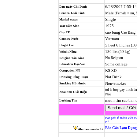
6/28/2007 7:55:1
Date ngày Ghi Danh
Male
(Female = nu,
Gender- Giới Tính
Single
Marital status
1975
Year Năm Sinh
cao bang
Cao Bang
City TP
Vietnam
Country Nước
5 Feet 6 Inches (1
Height Cao
130 lbs (59 kg)
Weight Nặng
No Religion
Religion
Tôn Giáo
Some college
Education Học-Vấn
KS XD
Occupation NN
Not Drink
Drinking Uống Rượu
Non-Smoker
Smoking Hút thuốc
toi la boy gay thich 
About me Giới thiệu
Noi
muon tim cac ban c
Looking Tìm
Bạn phải là thành viên m
phí
Báo Cáo Lạm Dụng 
Alert webmaster >>