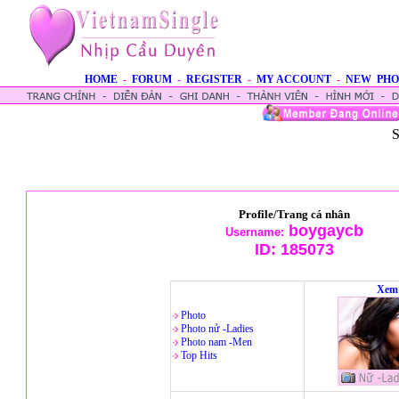
HOME
-
FORUM
-
REGISTER
-
MY ACCOUNT
-
NEW PHO
S
Profile/Trang cá nhân
boygaycb
Username:
ID:
185073
Xem 
Photo
Photo nử -Ladies
Photo nam -Men
Top Hits