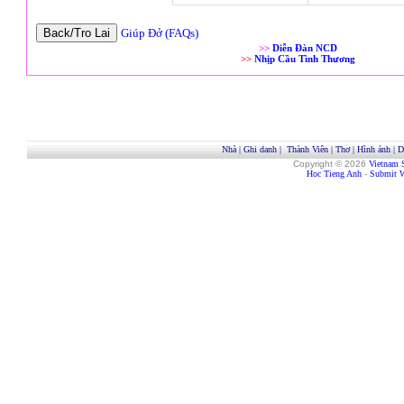
Giúp Đở (FAQs)
>>
Diễn Đàn NCD
>>
Nhịp Cầu Tình Thương
Nhà
|
Ghi danh
|
Thành Viên
|
Thơ
|
Hình ảnh
|
D
Copyright © 2026
Vietnam 
Hoc Tieng Anh
-
Submit W