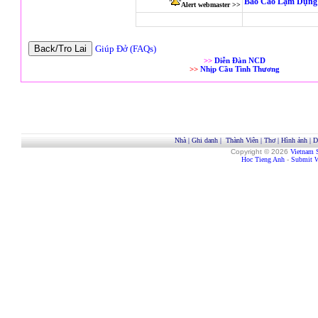
Báo Cáo Lạm Dụng 
Alert webmaster >>
Giúp Đở (FAQs)
>>
Diễn Đàn NCD
>>
Nhịp Cầu Tình Thương
Nhà
|
Ghi danh
|
Thành Viên
|
Thơ
|
Hình ảnh
|
D
Copyright © 2026
Vietnam 
Hoc Tieng Anh
-
Submit W