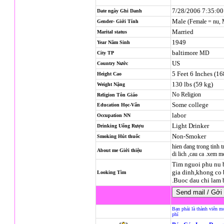
7/28/2006 7:35:0
Date ngày Ghi Danh
Male
(Female = nu,
Gender- Giới Tính
Married
Marital status
1949
Year Năm Sinh
baltimore
MD
City TP
US
Country Nước
5 Feet 6 Inches (1
Height Cao
130 lbs (59 kg)
Weight Nặng
No Religion
Religion
Tôn Giáo
Some college
Education Học-Vấn
labor
Occupation NN
Light Drinker
Drinking Uống Rượu
Non-Smoker
Smoking Hút thuốc
hien dang trong tinh t
About me Giới thiệu
di lich ,cau ca .xem 
Tim nguoi phu nu b
gia dinh,khong co 
Looking Tìm
.Buoc dau chi lam 
Bạn phải là thành viên m
phí