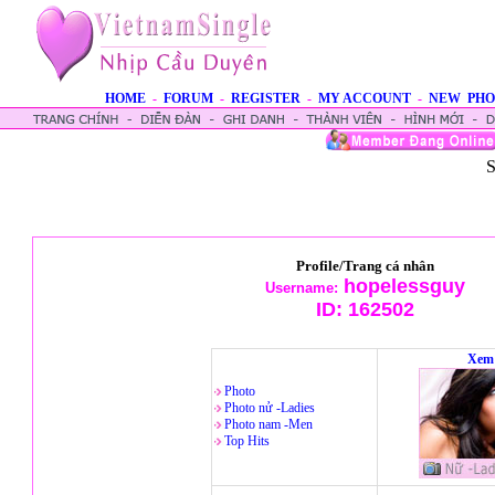
HOME
-
FORUM
-
REGISTER
-
MY ACCOUNT
-
NEW PHO
S
Profile/Trang cá nhân
hopelessguy
Username:
ID:
162502
Xem 
Photo
Photo nử -Ladies
Photo nam -Men
Top Hits