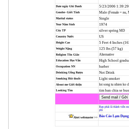
5/23/2006 1:39:2
Date ngày Ghi Danh
Male
(Female = nu,
Gender- Giới Tính
Single
Marital status
1974
Year Năm Sinh
silver spring
MD
City TP
US
Country Nước
5 Feet 4 Inches (1
Height Cao
125 lbs (57 kg)
Weight Nặng
Alternative
Religion
Tôn Giáo
High School gradu
Education Học-Vấn
barber
Occupation NN
Not Drink
Drinking Uống Rượu
Light smoker
Smoking Hút thuốc
loi song tu nhien ko 
About me Giới thiệu
tim ban chia se bu
Looking Tìm
Bạn phải là thành viên m
phí
Báo Cáo Lạm Dụng 
Alert webmaster >>