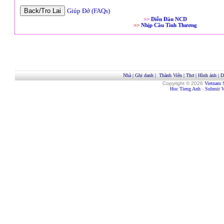
Giúp Đở (FAQs)
>>
Diễn Đàn NCD
>>
Nhịp Cầu Tình Thương
Nhà
|
Ghi danh
|
Thành Viên
|
Thơ
|
Hình ảnh
|
D
Copyright © 2026
Vietnam 
Hoc Tieng Anh
-
Submit W