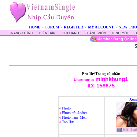
HOME
-
FORUM
-
REGISTER
-
MY ACCOUNT
-
NEW PHO
S
Profile/Trang cá nhân
minhkhung1
Username:
ID:
158675
Xem 
Photo
Photo nử -Ladies
Photo nam -Men
Top Hits