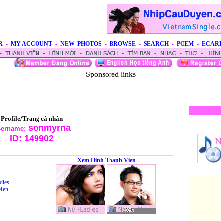
R
-
MY ACCOUNT
-
NEW PHOTOS
-
BROWSE
-
SEARCH
-
POEM
-
ECAR
Sponsored links
Profile/Trang cá nhân
sonmyrna
sername:
ID:
149902
Xem Hinh Thanh Vien
dies
Men