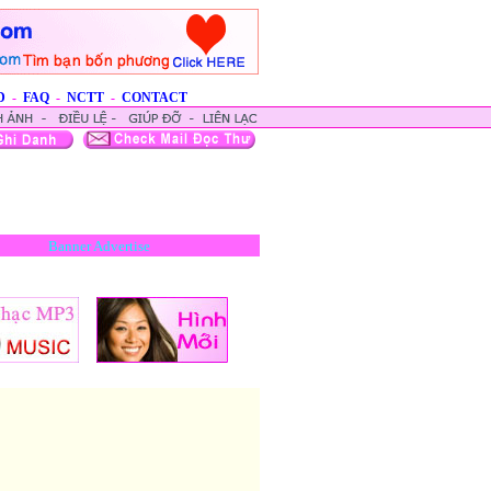
D
-
FAQ
-
NCTT
-
CONTACT
Banner Advertise