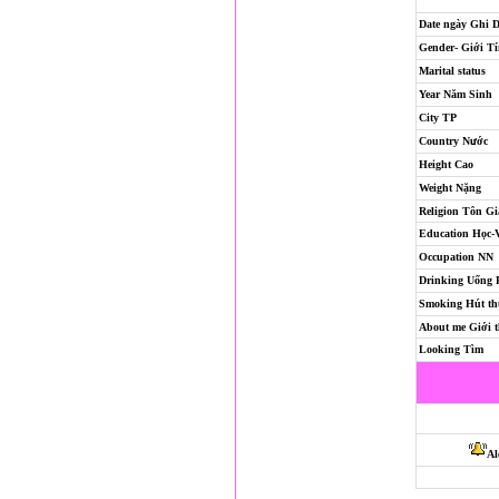
Date ngày Ghi 
Gender- Giới T
Marital status
Year Năm Sinh
City TP
Country Nước
Height Cao
Weight Nặng
Religion
Tôn Gi
Education Học-
Occupation NN
Drinking Uống
Smoking Hút th
About me Giới t
Looking Tìm
Al