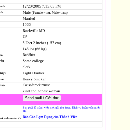
12/23/2005 7:15:03 PM
Danh
Male
(Female = nu, Male=nam)
ính
Married
1966
Rockville
MD
US
5 Feet 2 Inches (157 cm)
145 lbs (66 kg)
Buddhist
áo
Some college
Vấn
clerk
Light Drinker
 Rượu
Heavy Smoker
uốc
like soft rock music
hiệu
kind and honest woman
Bạn phải là thành viên mới gởi thư được. Dịch vụ hoàn toàn miễn
phí
Báo Cáo Lạm Dụng của Thành Viên
ert webmaster >>