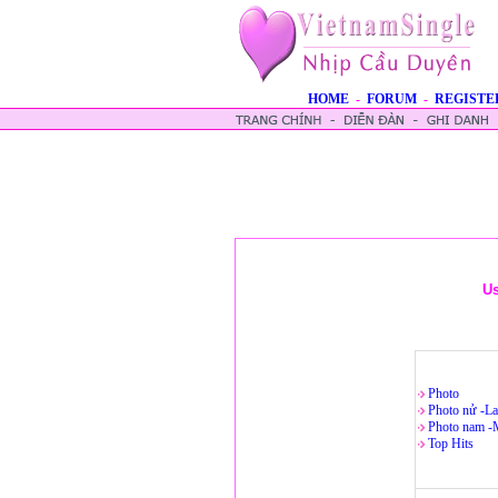
HOME
-
FORUM
-
REGISTE
U
Photo
Photo nử -La
Photo nam -
Top Hits