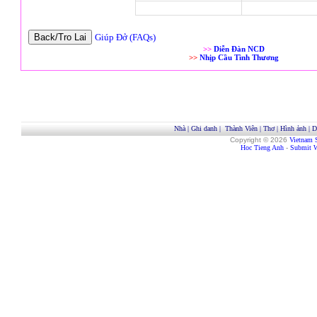
Giúp Đở (FAQs)
>>
Diễn Đàn NCD
>>
Nhịp Cầu Tình Thương
Nhà
|
Ghi danh
|
Thành Viên
|
Thơ
|
Hình ảnh
|
D
Copyright © 2026
Vietnam 
Hoc Tieng Anh
-
Submit W