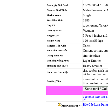
10/2/2005 4:15:5
Date ngày Ghi Danh
Male
(Female = nu,
Gender- Giới Tính
Single
Marital status
1983
Year Năm Sinh
tuyenquang
Tuyen 
City TP
Vietnam
Country Nước
5 Feet 4 Inches (1
Height Cao
120 lbs (55 kg)
Weight Nặng
Others
Religion
Tôn Giáo
Current college st
Education Học-Vấn
sinhviendien
Occupation NN
Light Drinker
Drinking Uống Rượu
Heavy Smoker
Smoking Hút thuốc
chao cac ban minh la 
About me Giới thiệu
rat thich ket ban bon
nguoi minh muonti
Looking Tìm
thuc ko doi tra tro
Bạn phải là thành viên m
phí
Báo Cáo Lạm Dụng 
Alert webmaster >>