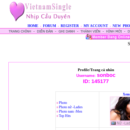
HOME
-
FORUM
-
REGISTER
-
MY ACCOUNT
-
NEW PHO
S
Profile/Trang cá nhân
sonboc
Username:
ID:
145177
Xem 
Photo
Photo nử -Ladies
Photo nam -Men
Top Hits