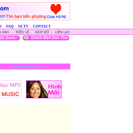
D
-
FAQ
-
NCTT
-
CONTACT
Banner Advertise