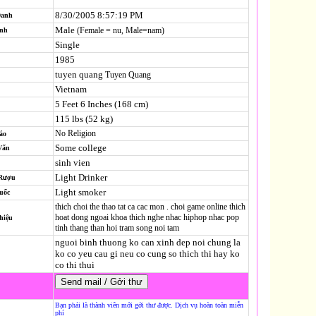
8/30/2005 8:57:19 PM
Danh
Male
(Female = nu, Male=nam)
ính
Single
1985
tuyen quang
Tuyen Quang
Vietnam
5 Feet 6 Inches (168 cm)
115 lbs (52 kg)
No Religion
áo
Some college
Vấn
sinh vien
Light Drinker
 Rượu
Light smoker
uốc
thich choi the thao tat ca cac mon . choi game online thich
hoat dong ngoai khoa thich nghe nhac hiphop nhac pop
hiệu
tinh thang than hoi tram song noi tam
nguoi binh thuong ko can xinh dep noi chung la
ko co yeu cau gi neu co cung so thich thi hay ko
co thi thui
Bạn phải là thành viên mới gởi thư được. Dịch vụ hoàn toàn miễn
phí