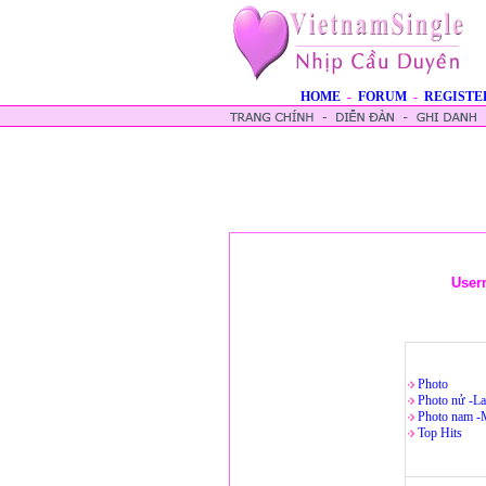
HOME
-
FORUM
-
REGISTE
User
Photo
Photo nử -La
Photo nam -
Top Hits