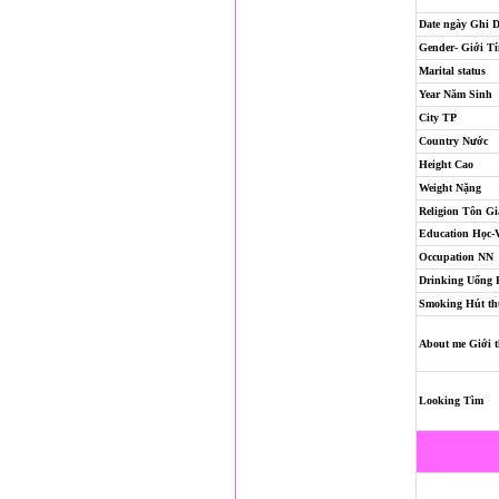
Date ngày Ghi 
Gender- Giới T
Marital status
Year Năm Sinh
City TP
Country Nước
Height Cao
Weight Nặng
Religion
Tôn Gi
Education Học-
Occupation NN
Drinking Uống
Smoking Hút th
About me Giới t
Looking Tìm