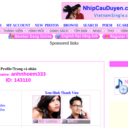
R
-
MY ACCOUNT
-
NEW PHOTOS
-
BROWSE
-
SEARCH
-
POEM
-
ECAR
Sponsored links
Profile/Trang cá nhân
anhnhoem333
name:
ID:
143110
Xem Hinh Thanh Vien
dies
Men