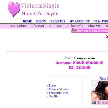
HOME
-
FORUM
-
REGISTER
-
MY ACCOUNT
-
NEW PHO
S
Profile/Trang cá nhân
mautimhoasim
Username:
ID:
131549
Xem 
Photo
Photo nử -Ladies
Photo nam -Men
Top Hits