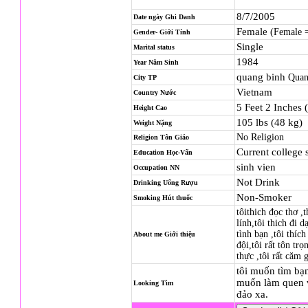
8/7/2005
Date ngày Ghi Danh
Female
(Female 
Gender- Giới Tính
Single
Marital status
1984
Year Năm Sinh
quang binh
Quan
City TP
Vietnam
Country Nước
5 Feet 2 Inches 
Height Cao
105 lbs (48 kg)
Weight Nặng
No Religion
Religion
Tôn Giáo
Current college 
Education Học-Vấn
sinh vien
Occupation NN
Not Drink
Drinking Uống Rượu
Non-Smoker
Smoking Hút thuốc
tôithich đọc thơ ,
lính,tôi thich đi 
tình bạn ,tôi thíc
About me Giới thiệu
đội,tôi rất tôn tr
thực ,tôi rất căm 
tôi muốn tìm bạn
muốn làm quen v
Looking Tìm
đảo xa.