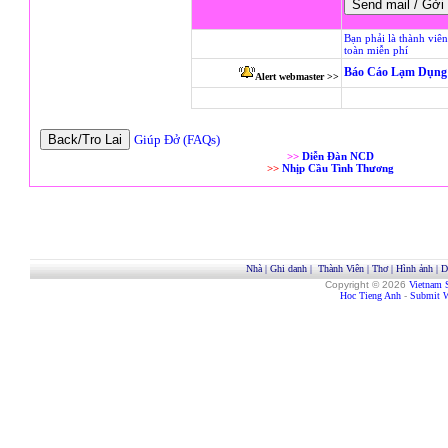
Bạn phải là thành viê
toàn miễn phí
Báo Cáo Lạm Dụng 
Alert webmaster >>
Giúp Đở (FAQs)
>>
Diễn Đàn NCD
>>
Nhịp Cầu Tình Thương
Nhà
|
Ghi danh
|
Thành Viên
|
Thơ
|
Hình ảnh
|
D
Copyright © 2026
Vietnam 
Hoc Tieng Anh
-
Submit W