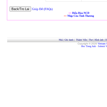
Giúp Đở (FAQs)
>>
Diễn Đàn NCD
>>
Nhịp Cầu Tình Thương
Nhà
|
Ghi danh
|
Thành Viên
|
Thơ
|
Hình ảnh
|
D
Copyright © 2026
Vietnam 
Hoc Tieng Anh
-
Submit W