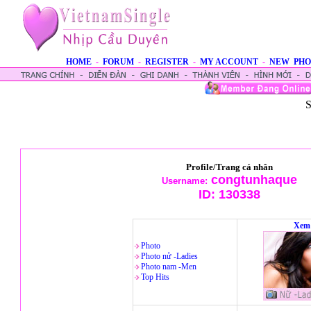
HOME
-
FORUM
-
REGISTER
-
MY ACCOUNT
-
NEW PHO
S
Profile/Trang cá nhân
congtunhaque
Username:
ID:
130338
Xem 
Photo
Photo nử -Ladies
Photo nam -Men
Top Hits