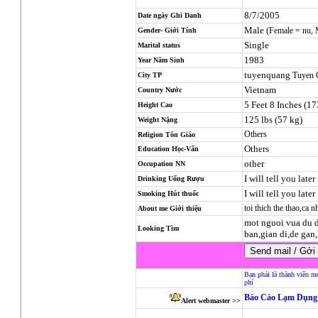
8/7/2005
Date ngày Ghi Danh
Male
(Female = nu,
Gender- Giới Tính
Single
Marital status
1983
Year Năm Sinh
tuyenquang
Tuyen 
City TP
Vietnam
Country Nước
5 Feet 8 Inches (1
Height Cao
125 lbs (57 kg)
Weight Nặng
Others
Religion
Tôn Giáo
Others
Education Học-Vấn
other
Occupation NN
I will tell you later
Drinking Uống Rượu
I will tell you later
Smoking Hút thuốc
toi thich the thao,ca 
About me Giới thiệu
mot nguoi vua du d
Looking Tìm
ban,gian di,de gan
Bạn phải là thành viên m
phí
Báo Cáo Lạm Dụng 
Alert webmaster >>