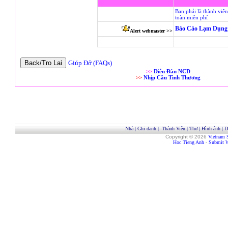
Bạn phải là thành viê
toàn miễn phí
Báo Cáo Lạm Dụng 
Alert webmaster >>
Giúp Đở (FAQs)
>>
Diễn Đàn NCD
>>
Nhịp Cầu Tình Thương
Nhà
|
Ghi danh
|
Thành Viên
|
Thơ
|
Hình ảnh
|
D
Copyright © 2026
Vietnam 
Hoc Tieng Anh
-
Submit W