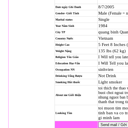
8/7/2005
Date ngày Ghi Danh
Male
(Female = 
Gender- Giới Tính
Single
Marital status
1984
Year Năm Sinh
quang binh
Quan
City TP
Vietnam
Country Nước
5 Feet 8 Inches 
Height Cao
135 lbs (62 kg)
Weight Nặng
I Will tell you late
Religion
Tôn Giáo
I Will Tell you la
Education Học-Vấn
sinhvien
Occupation NN
Not Drink
Drinking Uống Rượu
Light smoker
Smoking Hút thuốc
toi thich the thao
buoi choi ngoai t
About me Giới thiệu
nhung nguoi ban b
thanh that trong t
toi muon tim mot
tinh ban va co t
Looking Tìm
gi minh lam