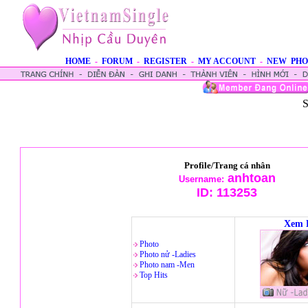
HOME
-
FORUM
-
REGISTER
-
MY ACCOUNT
-
NEW PHO
S
Profile/Trang cá nhân
anhtoan
Username:
ID:
113253
Xem 
Photo
Photo nử -Ladies
Photo nam -Men
Top Hits