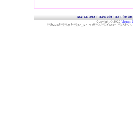
Nhà
|
Ghi danh
|
Thành Viên
|
Thơ
|
Hình ảnh
Copyright © 2026
Vietnam 
áfŽv‚ßêQ†ôª[»>_|7×–²»‹èÓ0Èz˜ß6kYTLñå¾Î