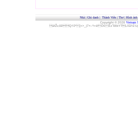
Nhà
|
Ghi danh
|
Thành Viên
|
Thơ
|
Hình ảnh
Copyright © 2026
Vietnam 
áfŽv‚ßêQ†ôª[»>_|7×–²»‹èÓ0Èz˜ß6kYTLñå¾Î