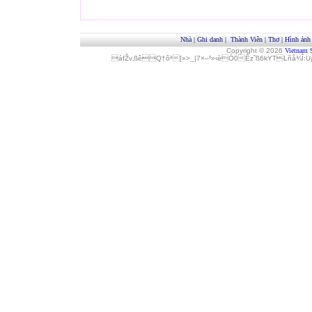
Nhà
|
Ghi danh
|
Thành Viên
|
Thơ
|
Hình ảnh
Copyright © 2026
Vietnam 
áfŽv‚ßêQ†ôª[»>_|7×–²»‹èÓ0Èz˜ß6kYTLñå¾Î