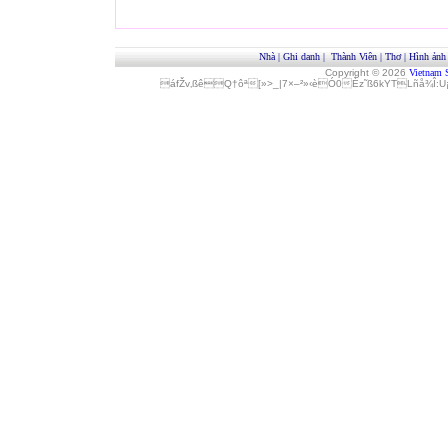
Nhà
|
Ghi danh
|
Thành Viên
|
Thơ
|
Hình ảnh
Copyright © 2026
Vietnam 
áfŽv‚ßêQ†ôª[»>_|7×–²»‹èÓ0Èz˜ß6kYTLñå¾Î