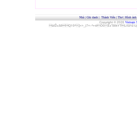
Nhà
|
Ghi danh
|
Thành Viên
|
Thơ
|
Hình ảnh
Copyright © 2026
Vietnam 
áfŽv‚ßêQ†ôª[»>_|7×–²»‹èÓ0Èz˜ß6kYTLñå¾Î