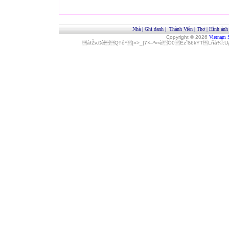
Nhà
|
Ghi danh
|
Thành Viên
|
Thơ
|
Hình ảnh
Copyright © 2026
Vietnam 
áfŽv‚ßêQ†ôª[»>_|7×–²»‹èÓ0Èz˜ß6kYTLñå¾Î