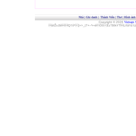
Nhà
|
Ghi danh
|
Thành Viên
|
Thơ
|
Hình ảnh
Copyright © 2026
Vietnam 
áfŽv‚ßêQ†ôª[»>_|7×–²»‹èÓ0Èz˜ß6kYTLñå¾Î