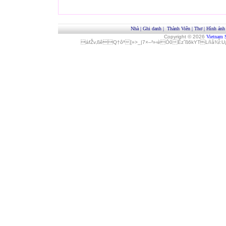
Nhà
|
Ghi danh
|
Thành Viên
|
Thơ
|
Hình ảnh
Copyright © 2026
Vietnam 
áfŽv‚ßêQ†ôª[»>_|7×–²»‹èÓ0Èz˜ß6kYTLñå¾Î