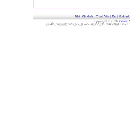
Nhà
|
Ghi danh
|
Thành Viên
|
Thơ
|
Hình ảnh
Copyright © 2026
Vietnam 
áfŽv‚ßêQ†ôª[»>_|7×–²»‹èÓ0Èz˜ß6kYTLñå¾Î