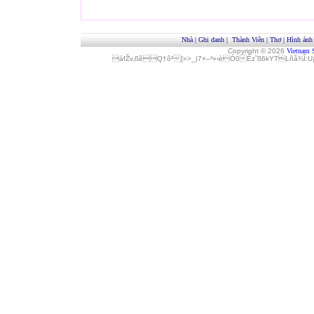
Nhà
|
Ghi danh
|
Thành Viên
|
Thơ
|
Hình ảnh
Copyright © 2026
Vietnam 
áfŽv‚ßêQ†ôª[»>_|7×–²»‹èÓ0Èz˜ß6kYTLñå¾Î