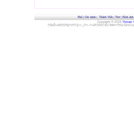
Nhà
|
Ghi danh
|
Thành Viên
|
Thơ
|
Hình ảnh
Copyright © 2026
Vietnam 
áfŽv‚ßêQ†ôª[»>_|7×–²»‹èÓ0Èz˜ß6kYTLñå¾Î