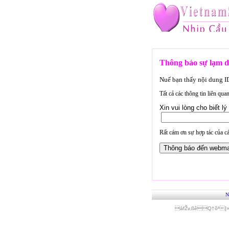
Thông báo sự lạm d
Nuế bạn thấy nội dung 
Tất cả các thông tin liên qu
Xin vui lòng cho biết 
Rất cám ơn sự hợp tác của cá
N
áfŽv‚ßêQ†ôª[