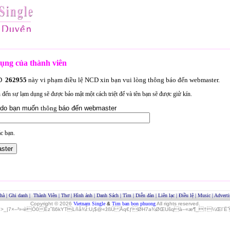
ụng của thành viên
ID
262955
này vi phạm điều lệ NCD xin bạn vui lòng thông báo đến webmaster.
an đến sự lạm dụng sẽ được bảo mật một cách triệt để và tên bạn sẽ được giử kín.
lý do bạn muốn
thông
báo đến webmaster
c bạn.
hà
|
Ghi danh
|
Thành Viên
|
Thơ
|
Hình ảnh
|
Danh Sách
|
Tìm
|
Diễn đàn
|
Liên lạc
|
Điều lệ
|
Music
|
Adverti
Copyright © 2026
Vietnam Single
&
Tim ban bon phuong
All rights reserved.
»>_|7×–²»‹èÓ0Èz˜ß6kYTLñå¾Î:U¡$@«žßÜ Åq€ƒØH7a¾ØŒUšqà–«æ¶_†¼Œl¨ËˆO