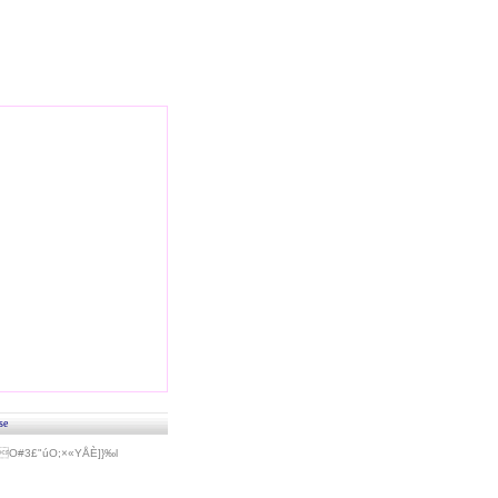
se
#3£"úO;×«Y­ÅÈ]}‰l