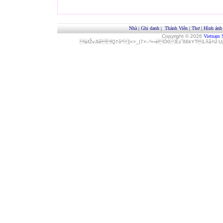
Nhà
|
Ghi danh
|
Thành Viên
|
Thơ
|
Hình ảnh
Copyright © 2026
Vietnam 
áfŽv‚ßêQ†ôª[»>_|7×–²»‹èÓ0Èz˜ß6kYTLñå¾Î