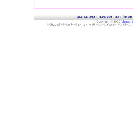
Nhà
|
Ghi danh
|
Thành Viên
|
Thơ
|
Hình ảnh
Copyright © 2026
Vietnam 
áfŽv‚ßêQ†ôª[»>_|7×–²»‹èÓ0Èz˜ß6kYTLñå¾Î