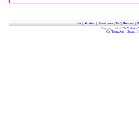
Nhà
|
Ghi danh
|
Thành Viên
|
Thơ
|
Hình ảnh
|
D
Copyright © 2026
Vietnam 
Hoc Tieng Anh
-
Submit W