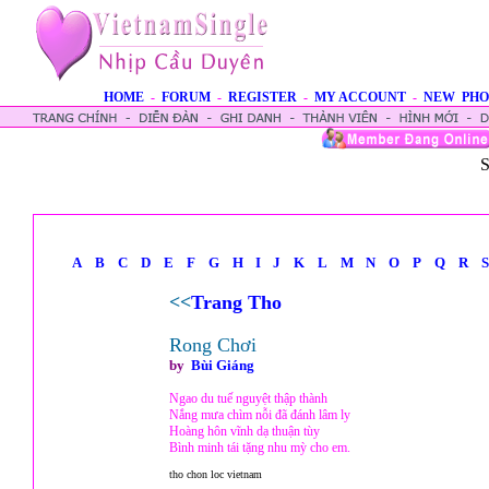
HOME
-
FORUM
-
REGISTER
-
MY ACCOUNT
-
NEW PHO
S
A
B
C
D
E
F
G
H
I
J
K
L
M
N
O
P
Q
R
S
<<
Trang Tho
Rong Chơi
by
Bùi Giáng
Ngao du tuế nguyệt thập thành
Nắng mưa chìm nỗi đã đánh lâm ly
Hoàng hôn vĩnh dạ thuận tùy
Bình minh tái tặng nhu mỳ cho em.
tho chon loc vietnam