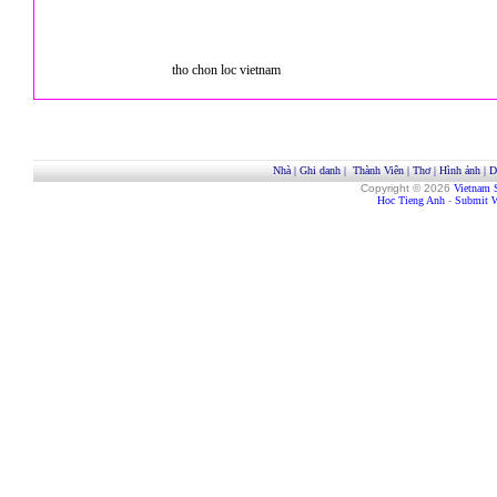
tho chon loc vietnam
Nhà
|
Ghi danh
|
Thành Viên
|
Thơ
|
Hình ảnh
|
D
Copyright © 2026
Vietnam 
Hoc Tieng Anh
-
Submit W