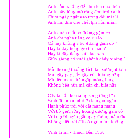
Anh nằm xuống để nhìn lên cho thỏa
Anh thấy lòng mở rộng đón trời xanh
Chim ngây ngất vào trong đôi mắt lả
Anh lim dim cho chết lịm hồn mình
Anh quên mất bò đương gặm cỏ
Anh chỉ nghe tiếng cọ rì rào
Có hay không ? bò đương gặm đó ?
Hay là đây tiếng gió thì thào ?
Hay là đây tiếng suối lao xao
Giữa giòng cỏ xuôi ghềnh chảy xuống ?
Mùi thoang thoảng lách lau sương đượm
Mùi gây gây gấy gấy của hương rừng
Mùi lên men phủ ngập mông lung
Không biết nữa mà cần chi biết nữa
Cây lá bốn bên song song từng lứa
Sánh đôi nhau như ứa lệ ngàn ngàn
Hạnh phúc trời với đất mang mang
Với bò giữa rừng hoang đương gặm cỏ
Với người ngó ngất ngây đương nằm đó
Không biết trời đất có ngó mình không
Vĩnh Trinh - Thạch Bàn 1950