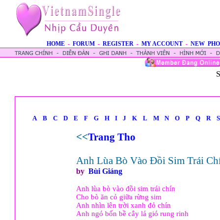
HOME
-
FORUM
-
REGISTER
-
MY ACCOUNT
-
NEW PHO
S
A
B
C
D
E
F
G
H
I
J
K
L
M
N
O
P
Q
R
S
<<
Trang Tho
Anh Lùa Bò Vào Đồi Sim Trái Ch
by
Bùi Giáng
Anh lùa bò vào đồi sim trái chín
Cho bò ăn cỏ giữa rừng sim
Anh nhìn lên trời xanh đỏ chín
Anh ngó bốn bề cây lá gió rung rinh