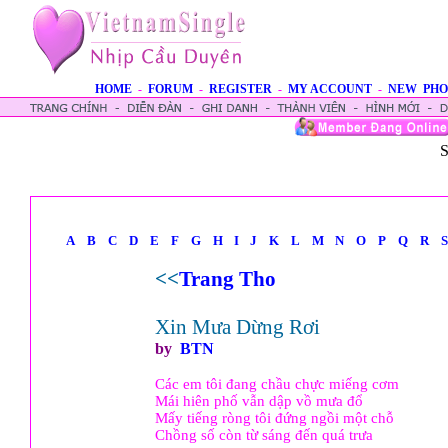
HOME
-
FORUM
-
REGISTER
-
MY ACCOUNT
-
NEW PHO
S
A
B
C
D
E
F
G
H
I
J
K
L
M
N
O
P
Q
R
S
<<
Trang Tho
Xin Mưa Dừng Rơi
by
BTN
Các em tôi đang chầu chực miếng cơm
Mái hiên phố vẫn dập vồ mưa đổ
Mấy tiếng ròng tôi đứng ngồi một chỗ
Chồng số còn từ sáng đến quá trưa