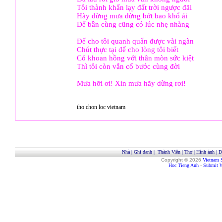
Tôi thành khẩn lạy đất trời ngược đãi
Hãy dừng mưa dừng bớt bao khổ ải
Để bần cùng cũng có lúc nhẹ nhàng
Để cho tôi quanh quẩn được vài ngàn
Chút thực tại để cho lòng tôi biết
Có khoan hồng với thân mòn sức kiệt
Thì tôi còn vẫn cố bước cùng đời
Mưa hỡi ơi! Xin mưa hãy dừng rơi!
tho chon loc vietnam
Nhà
|
Ghi danh
|
Thành Viên
|
Thơ
|
Hình ảnh
|
D
Copyright © 2026
Vietnam 
Hoc Tieng Anh
-
Submit W