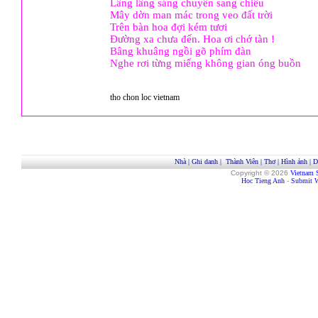
Lâng lâng sáng chuyển sang chiều
Mây dờn man mác trong veo đất trời
Trên bàn hoa đợi kém tươi
Đường xa chưa đến. Hoa ơi chớ tàn !
Bâng khuâng ngồi gõ phím đàn
Nghe rơi từng miếng không gian óng buồn
tho chon loc vietnam
Nhà
|
Ghi danh
|
Thành Viên
|
Thơ
|
Hình ảnh
|
D
Copyright © 2026
Vietnam 
Hoc Tieng Anh
-
Submit W