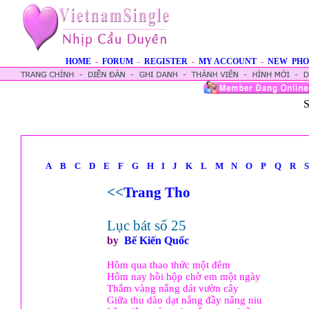
HOME
-
FORUM
-
REGISTER
-
MY ACCOUNT
-
NEW PHO
S
A
B
C
D
E
F
G
H
I
J
K
L
M
N
O
P
Q
R
S
<<
Trang Tho
Lục bát số 25
by
Bế Kiến Quốc
Hôm qua thao thức một đêm
Hôm nay hồi hộp chờ em một ngày
Thắm vàng nắng dát vườn cây
Giữa thu dào dạt nắng đầy nâng niu