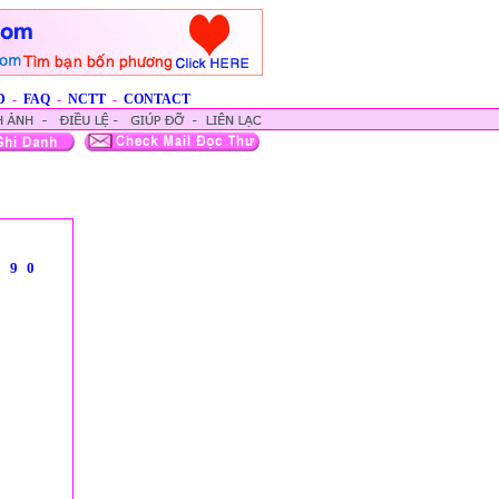
D
-
FAQ
-
NCTT
-
CONTACT
8
9
0