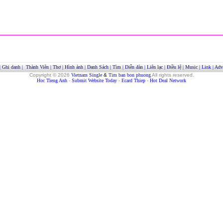
|
Ghi danh
|
Thành Viên
|
Thơ
|
Hình ảnh
|
Danh Sách
|
Tìm
|
Diễn đàn
|
Liên lạc
|
Điều lệ
|
Music
|
Link
|
Adve
Copyright © 2026
Vietnam Single
&
Tim ban bon phuong
All rights reserved.
Hoc Tieng Anh
-
Submit Website Today
-
Ecard Thiep
-
Hot Deal Network