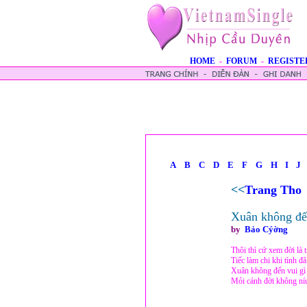
HOME
-
FORUM
-
REGISTE
A
B
C
D
E
F
G
H
I
J
<<
Trang Tho
Xuân không đ
by
Bảo Cýờng
Thôi thì cứ xem đời là t
Tiếc làm chi khi tình 
Xuân không đến vui gì 
Mỏi cánh đời không ní