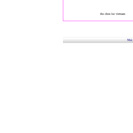
tho chon loc vietnam
Nhà