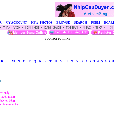
R
-
MY ACCOUNT
-
NEW PHOTOS
-
BROWSE
-
SEARCH
-
POEM
-
ECAR
Sponsored links
K
L
M
N
O
P
Q
R
S
T
U
V
U
X
Y
Z
1
2
3
4
5
6
7
ến
rôi chảy
đã muộn màng
bầy én liệng
u nổi mùa xuân