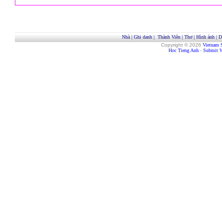
Nhà
|
Ghi danh
|
Thành Viên
|
Thơ
|
Hình ảnh
|
D
Copyright © 2026
Vietnam 
Hoc Tieng Anh
-
Submit W