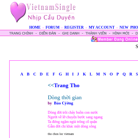
HOME
-
FORUM
-
REGISTER
-
MY ACCOUNT
-
NEW PHO
S
A
B
C
D
E
F
G
H
I
J
K
L
M
N
O
P
Q
R
S
<<
Trang Tho
Dòng thời gian
by
Bảo Cýờng
Dòng đời trôi chảy buồn con nước
Người về lỡ chuyện bước sang ngang
Ta đứng ngậm ngùi trông cố quận
Gẫm đời chi khác một dòng sông
tho chon loc vietnam