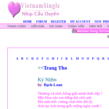
HOME
-
FORUM
-
REGISTER
-
MY ACCOUNT
-
NEW PHO
S
A
B
C
D
E
F
G
H
I
J
K
L
M
N
O
P
Q
R
S
<<
Trang Tho
Kỷ Niệm
by
Bạch-Loan
Thương và nhớ, bỗng giật mình thức dậy !
Một hôm nào em đứng đợi chờ anh
Đôi mắt biếc vương chút hờn dỗi ấy
Anh lạc loài trong giấc mộng ngày xanh !