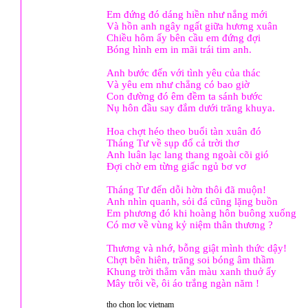
Em đứng đó dáng hiền như nắng mới
Và hồn anh ngây ngất giữa hương xuân
Chiều hôm ấy bên cầu em đứng đợi
Bóng hình em in mãi trái tim anh.
Anh bước đến với tình yêu của thác
Và yêu em như chẳng có bao giờ
Con đường đó êm đềm ta sánh bước
Nụ hôn đầu say đắm dưới trăng khuya.
Hoa chợt héo theo buổi tàn xuân đó
Tháng Tư về sụp đổ cả trời thơ
Anh luân lạc lang thang ngoài cõi gió
Đợi chờ em từng giấc ngủ bơ vơ
Tháng Tư đến dỗi hờn thôi đã muộn!
Anh nhìn quanh, sỏi đá cũng lặng buồn
Em phương đó khi hoàng hôn buông xuống
Có mơ về vùng kỷ niệm thân thương ?
Thương và nhớ, bỗng giật mình thức dậy!
Chợt bên hiên, trăng soi bóng âm thầm
Khung trời thẳm vẫn màu xanh thuở ấy
Mây trôi về, ôi áo trắng ngàn năm !
tho chon loc vietnam