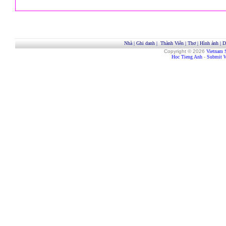
Nhà
|
Ghi danh
|
Thành Viên
|
Thơ
|
Hình ảnh
|
D
Copyright © 2026
Vietnam 
Hoc Tieng Anh
-
Submit W