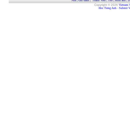
Nhà
|
Ghi danh
|
Thành Viên
|
Thơ
|
Hình ảnh
|
D
Copyright © 2026
Vietnam 
Hoc Tieng Anh
-
Submit W