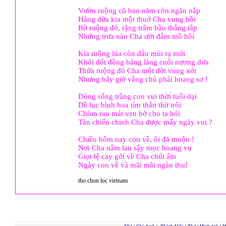
Vườn ruộng cũ bao năm còn ngăn nắp
Hàng dừa kia một thuở Cha vung bồi
Bờ ruộng đó, rặng trâm bầu thẳng tắp
Những trưa nào Cha ướt đẵm mồ hôi
Kìa ruộng lúa còn đâu mùi rạ mới
Khói đốt đồng bảng lảng cuối nương dưa
Thửa ruộng đó Cha một đời vung xới
Nhưng bây giờ vắng chủ phải hoang sơ !
Dòng sông trắng con vui thời tuổi dại
Dề lục bình hoa tím thẫn thờ trôi
Chòm rau mát ven bờ cho ta hỏi
Tàn chiến chinh Cha được mấy ngày vui ?
Chiều hôm nay con về, ôi đã muộn !
Nơi Cha nằm lau sậy mọc hoang vu
Giọt lệ cay gởi về Cha chút ấm
Ngày con về và mãi mãi ngàn thu!
tho chon loc vietnam