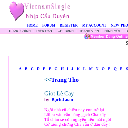
HOME
-
FORUM
-
REGISTER
-
MY ACCOUNT
-
NEW PHO
S
A
B
C
D
E
F
G
H
I
J
K
L
M
N
O
P
Q
R
S
<<
Trang Tho
Giọt Lệ Cay
by
Bạch-Loan
Ngôi nhà cũ chiều nay con trở lại
Lối ra vào vẫn hàng gạch Cha xây
Tổ chim sẻ còn nguyên trên mái ngói
Cứ tưởng chừng Cha vẫn ở đâu đây !