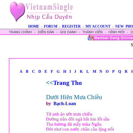
HOME
-
FORUM
-
REGISTER
-
MY ACCOUNT
-
NEW PHO
S
A
B
C
D
E
F
G
H
I
J
K
L
M
N
O
P
Q
R
S
<<
Trang Tho
Dưới Hiên Mưa Chiều
by
Bạch-Loan
Từ anh áo ướt mưa chiều
Đường trần đôi ngã hắt hiu lối sầu
Tha hương đã mấy mùa Ngâu
Đời như con nước chân cầu lặng trôi