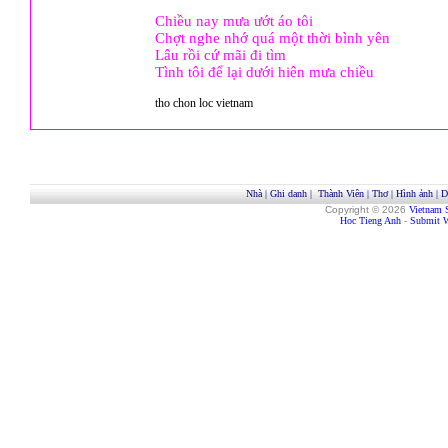
Chiều nay mưa ướt áo tôi
Chợt nghe nhớ quá một thời bình yên
Lâu rồi cứ mãi đi tìm
Tình tôi để lại dưới hiên mưa chiều
tho chon loc vietnam
Nhà
|
Ghi danh
|
Thành Viên
|
Thơ
|
Hình ảnh
|
D
Copyright © 2026
Vietnam 
Hoc Tieng Anh
-
Submit W