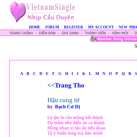
HOME
-
FORUM
-
REGISTER
-
MY ACCOUNT
-
NEW PHO
S
A
B
C
D
E
F
G
H
I
J
K
L
M
N
O
P
Q
R
S
<<
Trang Tho
Hậu cung từ
by
Bạch Cư Dị
Lệ tận la cân mộng bất thành
Dạ thâm tiền điện án ca thanh
Hồng nhan vị lão ân tiên đoạn
Tà ỷ huân lung toạ đáo minh