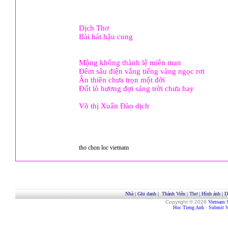
Dịch Thơ
Bài hát hậu cung
Mộng không thành lệ miên man
Ðêm sâu điện vắng tiếng vàng ngọc rơi
Ân thiên chưa trọn một đời
Ðốt lò hương đợi sáng trời chưa hay
Võ thị Xuân Đào dịch
tho chon loc vietnam
Nhà
|
Ghi danh
|
Thành Viên
|
Thơ
|
Hình ảnh
|
D
Copyright © 2026
Vietnam 
Hoc Tieng Anh
-
Submit W