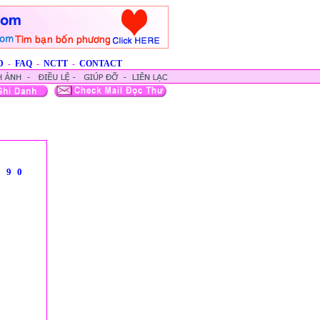
D
-
FAQ
-
NCTT
-
CONTACT
8
9
0