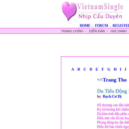
HOME
-
FORUM
-
REGISTE
A
B
C
D
E
F
G
H
I
J
<<
Trang Tho
Du Tiểu Động 
by
Bạch Cư Dị
Hồ thượng sơn đầu biệ
Kỵ hà hương khí chiếm
Dạ hàm tinh đẩu phân 
Hiểu ánh vân lôi tác ho
Phong động lục tần thi
Điểu thê hàn chiếu ngu