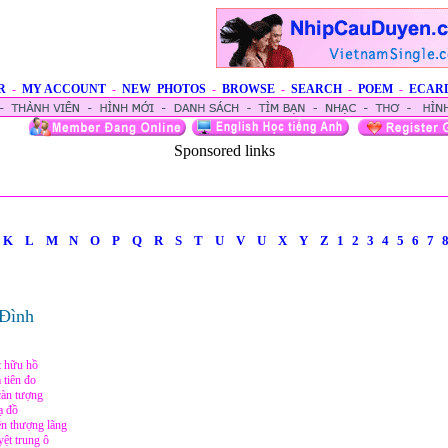
R
-
MY ACCOUNT
-
NEW PHOTOS
-
BROWSE
-
SEARCH
-
POEM
-
ECAR
Sponsored links
K
L
M
N
O
P
Q
R
S
T
U
V
U
X
Y
Z
1
2
3
4
5
6
7
Đình
t hữu hồ
 tiên đo
càn tượng
ạ đồ
ên thượng lãng
yệt trung ô