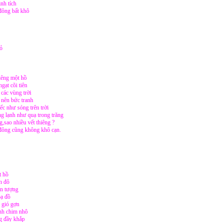
inh tích
đông bất khô
ỏ
riêng một hồ
gạt cõi tiên
các vùng trời
nên bức tranh
ếc như sóng trên trời
g lạnh như quạ trong trăng
,sao nhiều vết thiêng ?
đông cũng không khô cạn.
t hồ
n đô
àn tượng
oạ đồ
n gió gợn
ánh chim nhô
ng đầy khắp