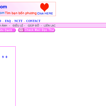
D
-
FAQ
-
NCTT
-
CONTACT
8
9
0