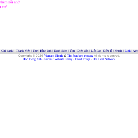
thêm nỗi nhớ
h tan!
|
Ghi danh
|
Thành Viên
|
Thơ
|
Hình ảnh
|
Danh Sách
|
Tìm
|
Diễn đàn
|
Liên lạc
|
Điều lệ
|
Music
|
Link
|
Adve
Copyright © 2026
Vietnam Single
&
Tim ban bon phuong
All rights reserved.
Hoc Tieng Anh
-
Submit Website Today
-
Ecard Thiep
-
Hot Deal Network