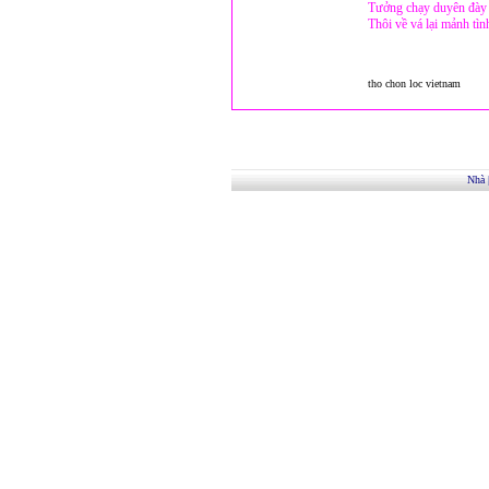
Tưởng chạy duyên đày 
Thôi về vá lại mảnh tìn
tho chon loc vietnam
Nhà