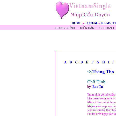
HOME
-
FORUM
-
REGISTE
A
B
C
D
E
F
G
H
I
J
<<
Trang Tho
Chữ Tình
by
Bac Tu
Tụng kinh gõ mõ chắc 
Lẩn quẩn trong am trí 
Mắt mí lim rim hình q
Miệng môi mấp máy né
Vào ra sớm tối thân bu
Lui tới đêm ngày xác k