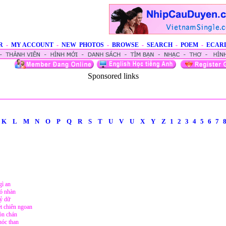
R
-
MY ACCOUNT
-
NEW PHOTOS
-
BROWSE
-
SEARCH
-
POEM
-
ECAR
Sponsored links
K
L
M
N
O
P
Q
R
S
T
U
V
U
X
Y
Z
1
2
3
4
5
6
7
gì an
có nhàn
uỷ dữ
t chiên ngoan
ồn chán
hóc than