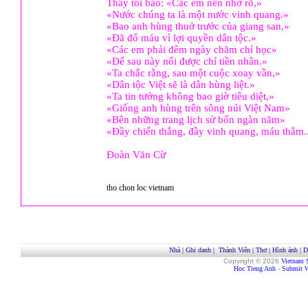
Thầy tôi bảo: «Các em nên nhớ rõ,»
«Nước chúng ta là một nước vinh quang.»
«Bao anh hùng thuở trước của giang san,»
«Đã đổ máu vì lợi quyền dân tộc.»
«Các em phải đêm ngày chăm chỉ học»
«Để sau này nối được chí tiền nhân.»
«Ta chắc rằng, sau một cuộc xoay vần,»
«Dân tộc Việt sẽ là dân hùng liệt.»
«Ta tin tưởng không bao giờ tiêu diệt,»
«Giống anh hùng trên sông núi Việt Nam»
«Bên những trang lịch sử bốn ngàn năm»
«Đầy chiến thắng, đầy vinh quang, máu thắm.
Đoàn Văn Cừ
tho chon loc vietnam
Nhà
|
Ghi danh
|
Thành Viên
|
Thơ
|
Hình ảnh
|
D
Copyright © 2026
Vietnam 
Hoc Tieng Anh
-
Submit W