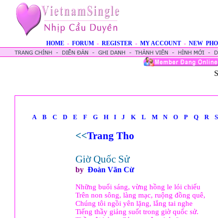
HOME
-
FORUM
-
REGISTER
-
MY ACCOUNT
-
NEW PHO
S
A
B
C
D
E
F
G
H
I
J
K
L
M
N
O
P
Q
R
S
<<
Trang Tho
Giờ Quốc Sử
by
Ðoàn Vãn Cừ
Những buổi sáng, vừng hồng le lói chiếu
Trên non sông, làng mạc, ruộng đồng quê,
Chúng tôi ngồi yên lặng, lắng tai nghe
Tiếng thầy giảng suốt trong giờ quốc sử.