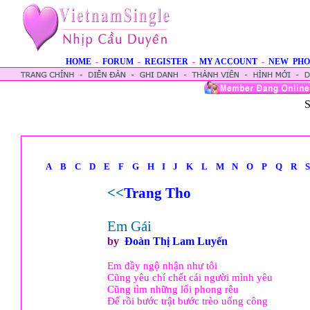
HOME
-
FORUM
-
REGISTER
-
MY ACCOUNT
-
NEW PHO
S
A
B
C
D
E
F
G
H
I
J
K
L
M
N
O
P
Q
R
S
<<
Trang Tho
Em Gái
by
Ðoàn Thị Lam Luyến
Em đầy ngộ nhận như tôi
Cũng yêu chí chết cái người mình yêu
Cũng tìm những lối phong rêu
Để rồi bước trật bước trèo uổng công