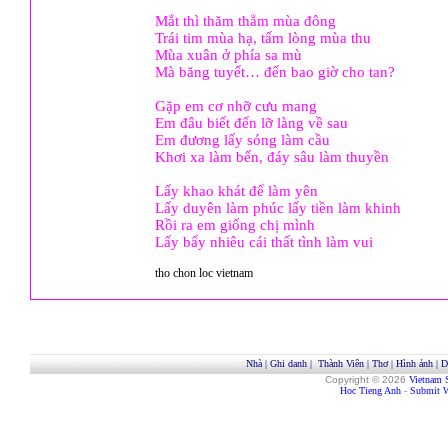
Mắt thì thăm thẳm mùa đông
Trái tim mùa hạ, tấm lòng mùa thu
Mùa xuân ở phía sa mù
Mà băng tuyết… đến bao giờ cho tan?
Gặp em cơ nhỡ cưu mang
Em đâu biết đến lỡ làng về sau
Em đương lấy sóng làm cầu
Khơi xa làm bến, đáy sâu làm thuyền
Lấy khao khát để làm yên
Lấy duyên làm phúc lấy tiền làm khinh
Rồi ra em giống chị mình
Lấy bấy nhiêu cái thất tình làm vui
tho chon loc vietnam
Nhà
|
Ghi danh
|
Thành Viên
|
Thơ
|
Hình ảnh
|
D
Copyright © 2026
Vietnam 
Hoc Tieng Anh
-
Submit W