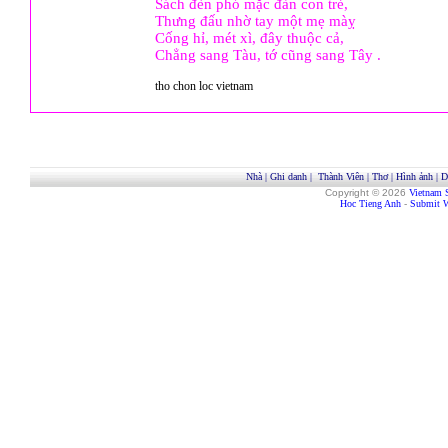
Sách đèn phó mặc đàn con trẻ,
Thưng đấu nhờ tay một mẹ màỵ
Cống hỉ, mét xì, đây thuộc cả,
Chẳng sang Tàu, tớ cũng sang Tây .
tho chon loc vietnam
Nhà
|
Ghi danh
|
Thành Viên
|
Thơ
|
Hình ảnh
|
D
Copyright © 2026
Vietnam 
Hoc Tieng Anh
-
Submit W