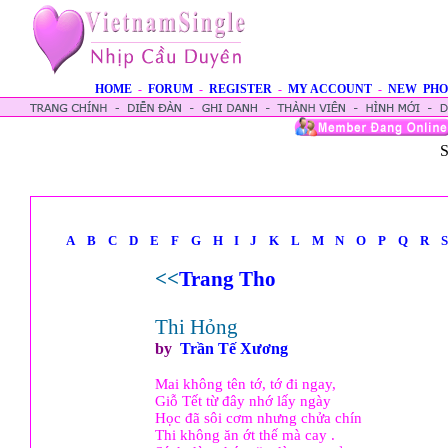
HOME
-
FORUM
-
REGISTER
-
MY ACCOUNT
-
NEW PHO
S
A
B
C
D
E
F
G
H
I
J
K
L
M
N
O
P
Q
R
S
<<
Trang Tho
Thi Hỏng
by
Trần Tế Xương
Mai không tên tớ, tớ đi ngay,
Giỗ Tết từ đây nhớ lấy ngày
Học đã sôi cơm nhưng chửa chín
Thi không ăn ớt thế mà cay .