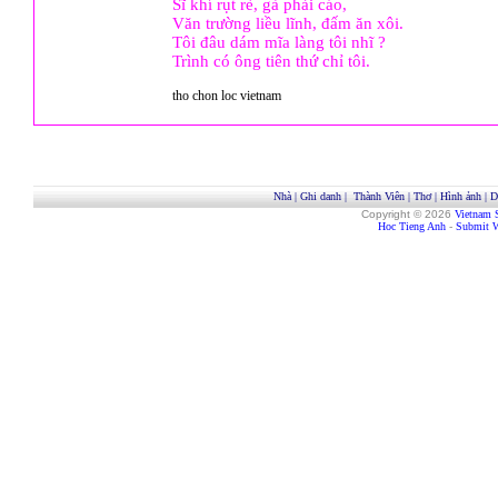
Sĩ khí rụt rè, gà phải cáo,
Văn trường liều lĩnh, đấm ăn xôi.
Tôi đâu dám mĩa làng tôi nhĩ ?
Trình có ông tiên thứ chỉ tôi.
tho chon loc vietnam
Nhà
|
Ghi danh
|
Thành Viên
|
Thơ
|
Hình ảnh
|
D
Copyright © 2026
Vietnam 
Hoc Tieng Anh
-
Submit W