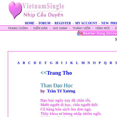
HOME
-
FORUM
-
REGISTER
-
MY ACCOUNT
-
NEW PHO
S
A
B
C
D
E
F
G
H
I
J
K
L
M
N
O
P
Q
R
S
<<
Trang Tho
Than Đạo Học
by
Trần Tế Xương
Đạo học ngày nay đã chán rồi,
Mười người đi học, chín người thôi
Cô hàng bán sách lim dim ngủ,
Thầy khoa tư lương nhấp nhổm ngồi.