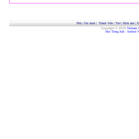
Nhà
|
Ghi danh
|
Thành Viên
|
Thơ
|
Hình ảnh
|
D
Copyright © 2026
Vietnam 
Hoc Tieng Anh
-
Submit W