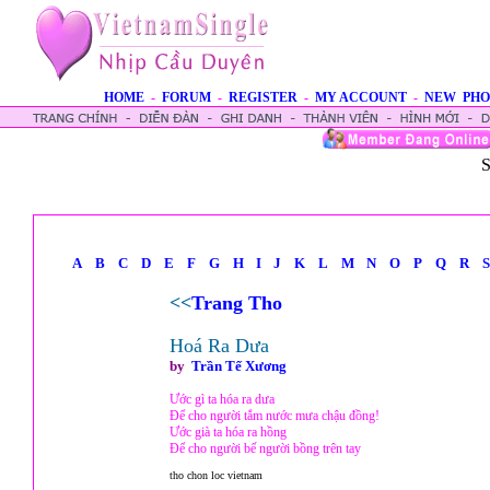
HOME
-
FORUM
-
REGISTER
-
MY ACCOUNT
-
NEW PHO
S
A
B
C
D
E
F
G
H
I
J
K
L
M
N
O
P
Q
R
S
<<
Trang Tho
Hoá Ra Dưa
by
Trần Tế Xương
Ước gì ta hóa ra dưa
Để cho người tắm nước mưa chậu đồng!
Ước già ta hóa ra hồng
Để cho người bế người bồng trên tay
tho chon loc vietnam