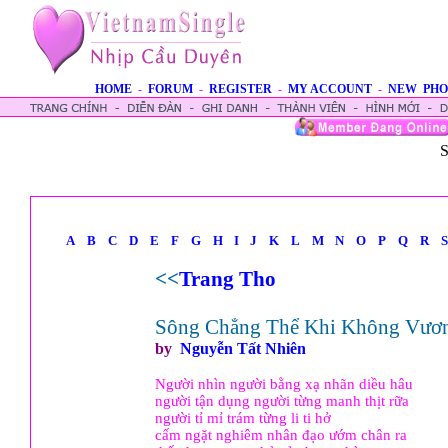
HOME
-
FORUM
-
REGISTER
-
MY ACCOUNT
-
NEW PHO
S
A
B
C
D
E
F
G
H
I
J
K
L
M
N
O
P
Q
R
S
<<
Trang Tho
Sông Chẳng Thể Khi Không Vươ
by
Nguyễn Tất Nhiên
Người nhìn người bằng xạ nhãn diều hâu
người tận dụng người từng manh thịt rữa
người tỉ mỉ trám từng li ti hở
cấm ngặt nghiêm nhân đạo ướm chân ra