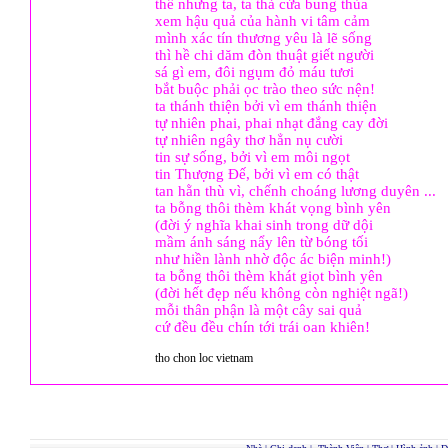
thế nhưng ta, ta thả cửa bung thùa
xem hậu quả của hành vi tâm cảm
mình xác tín thương yêu là lẽ sống
thì hề chi dăm đòn thuật giết người
sá gì em, đôi ngụm đỏ máu tươi
bắt buộc phải ọc trào theo sức nện!
ta thánh thiện bởi vì em thánh thiện
tự nhiên phai, phai nhạt đắng cay đời
tự nhiên ngây thơ hẳn nụ cười
tin sự sống, bởi vì em môi ngọt
tin Thượng Đế, bởi vì em có thật
tan hằn thù vì, chếnh choáng lương duyên ...
ta bỗng thôi thèm khát vọng bình yên
(đời ý nghĩa khai sinh trong dữ dội
mầm ánh sáng nẩy lên từ bóng tối
như hiền lành nhờ độc ác biện minh!)
ta bỗng thôi thèm khát giọt bình yên
(đời hết đẹp nếu không còn nghiệt ngã!)
mỗi thân phận là một cây sai quả
cứ đều đều chín tới trái oan khiên!
tho chon loc vietnam