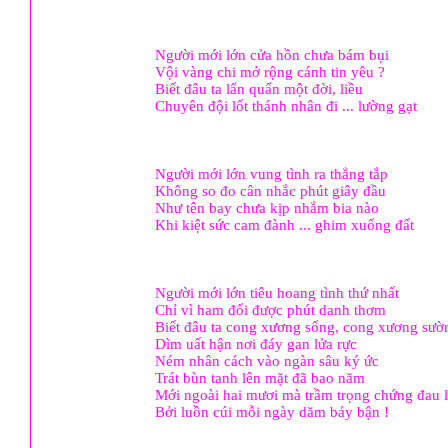
Người mới lớn cửa hồn chưa bám bụi
Vội vàng chi mở rộng cánh tin yêu ?
Biết đâu ta lẩn quẩn một đời, liều
Chuyên đội lốt thánh nhân đi ... lường gạt
Người mới lớn vung tình ra thẳng tắp
Không so đo cân nhắc phút giây đầu
Như tên bay chưa kịp nhắm bia nào
Khi kiệt sức cam đành ... ghim xuống đất
Người mới lớn tiêu hoang tình thứ nhất
Chỉ vì ham đổi được phút danh thơm
Biết đâu ta cong xương sống, cong xương sườ
Dìm uất hận nơi đáy gan lửa rực
Ném nhân cách vào ngàn sâu ký ức
Trát bùn tanh lên mặt đã bao năm
Mới ngoài hai mươi mà trầm trọng chứng đau 
Bởi luồn cúi mỗi ngày dăm bảy bận !