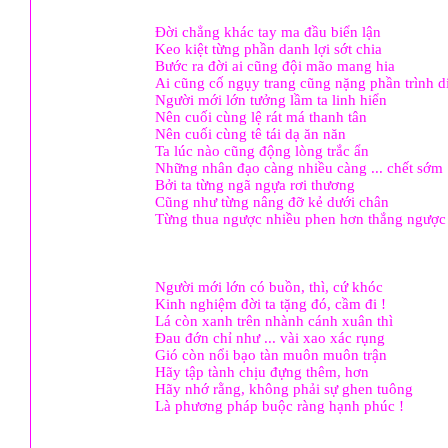
Đời chẳng khác tay ma đầu biển lận
Keo kiệt từng phần danh lợi sớt chia
Bước ra đời ai cũng đội mão mang hia
Ai cũng cố ngụy trang cũng nặng phần trình d
Người mới lớn tưởng lầm ta linh hiển
Nên cuối cùng lệ rát má thanh tân
Nên cuối cùng tê tái dạ ăn năn
Ta lúc nào cũng động lòng trắc ẩn
Những nhân đạo càng nhiều càng ... chết sớm
Bởi ta từng ngã ngựa rơi thương
Cũng như từng nâng đỡ kẻ dưới chân
Từng thua ngược nhiều phen hơn thắng ngược
Người mới lớn có buồn, thì, cứ khóc
Kinh nghiệm đời ta tặng đó, cầm đi !
Lá còn xanh trên nhành cánh xuân thì
Đau đớn chỉ như ... vài xao xác rụng
Gió còn nổi bạo tàn muôn muôn trận
Hãy tập tành chịu đựng thêm, hơn
Hãy nhớ rằng, không phải sự ghen tuông
Là phương pháp buộc ràng hạnh phúc !