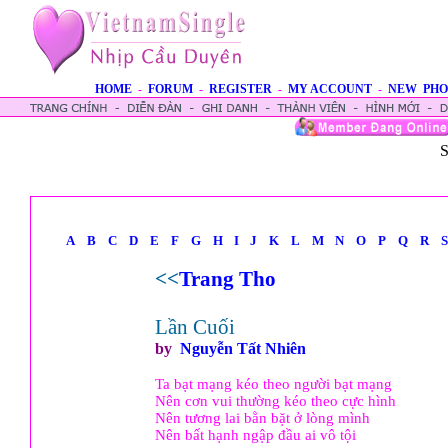
HOME
-
FORUM
-
REGISTER
-
MY ACCOUNT
-
NEW PHO
S
A
B
C
D
E
F
G
H
I
J
K
L
M
N
O
P
Q
R
S
<<
Trang Tho
Lần Cuối
by
Nguyễn Tất Nhiên
Ta bạt mạng kéo theo người bạt mạng
Nên cơn vui thường kéo theo cực hình
Nên tương lai bằn bặt ở lòng mình
Nên bất hạnh ngập đầu ai vô tội