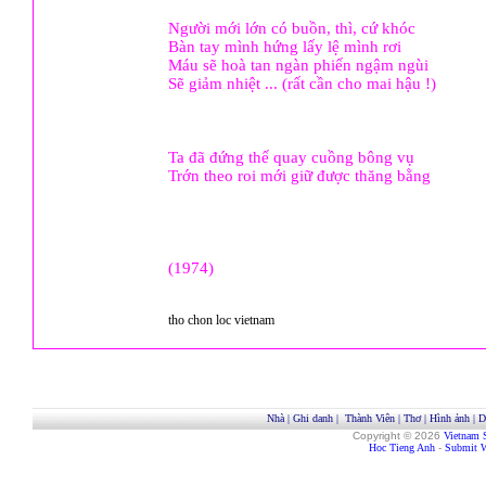
Người mới lớn có buồn, thì, cứ khóc
Bàn tay mình hứng lấy lệ mình rơi
Máu sẽ hoà tan ngàn phiến ngậm ngùi
Sẽ giảm nhiệt ... (rất cần cho mai hậu !)
Ta đã đứng thế quay cuồng bông vụ
Trớn theo roi mới giữ được thăng bằng
(1974)
tho chon loc vietnam
Nhà
|
Ghi danh
|
Thành Viên
|
Thơ
|
Hình ảnh
|
D
Copyright © 2026
Vietnam 
Hoc Tieng Anh
-
Submit W