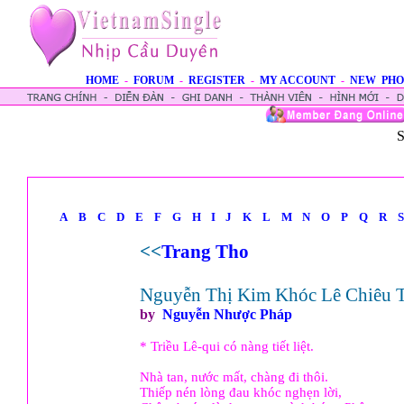
HOME
-
FORUM
-
REGISTER
-
MY ACCOUNT
-
NEW PHO
S
A
B
C
D
E
F
G
H
I
J
K
L
M
N
O
P
Q
R
S
<<
Trang Tho
Nguyễn Thị Kim Khóc Lê Chiêu 
by
Nguyễn Nhược Pháp
* Triều Lê-qui có nàng tiết liệt.
Nhà tan, nước mất, chàng đi thôi.
Thiếp nén lòng đau khóc nghẹn lời,