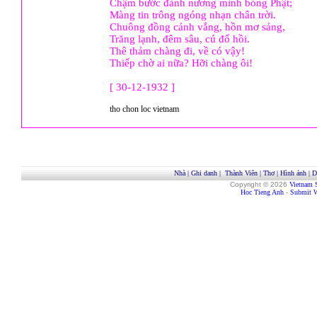
Chậm bước đành nương mình bóng Phật;
Màng tin trông ngóng nhạn chân trời.
Chuông đồng cảnh vắng, hồn mơ sảng,
Trăng lạnh, đêm sâu, cú đổ hồi.
Thê thảm chàng đi, về có vậy!
Thiếp chờ ai nữa? Hỡi chàng ôi!
[ 30-12-1932 ]
tho chon loc vietnam
Nhà
|
Ghi danh
|
Thành Viên
|
Thơ
|
Hình ảnh
|
D
Copyright © 2026
Vietnam 
Hoc Tieng Anh
-
Submit W