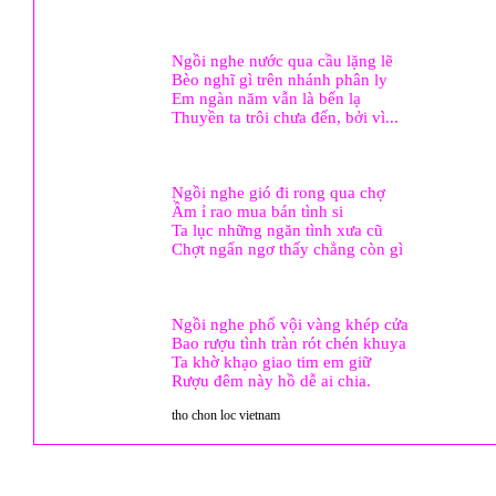
Ngồi nghe nước qua cầu lặng lẽ
Bèo nghĩ gì trên nhánh phân ly
Em ngàn năm vẫn là bến lạ
Thuyền ta trôi chưa đến, bởi vì...
Ngồi nghe gió đi rong qua chợ
Ầm ỉ rao mua bán tình si
Ta lục những ngăn tình xưa cũ
Chợt ngẩn ngơ thấy chẳng còn gì
Ngồi nghe phố vội vàng khép cửa
Bao rượu tình tràn rót chén khuya
Ta khờ khạo giao tim em giữ
Rượu đêm này hồ dễ ai chia.
tho chon loc vietnam