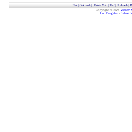
Nhà
|
Ghi danh
|
Thành Viên
|
Thơ
|
Hình ảnh
|
D
Copyright © 2026
Vietnam 
Hoc Tieng Anh
-
Submit W