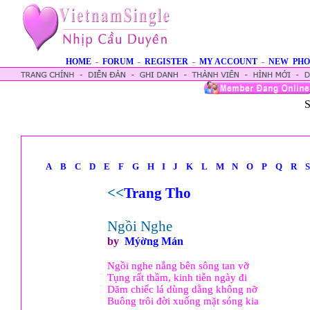
HOME
-
FORUM
-
REGISTER
-
MY ACCOUNT
-
NEW PHO
S
A
B
C
D
E
F
G
H
I
J
K
L
M
N
O
P
Q
R
S
<<
Trang Tho
Ngồi Nghe
by
Mýờng Mán
Ngồi nghe nắng bên sông tan vỡ
Tụng rất thầm, kinh tiễn ngày đi
Dăm chiếc lá dùng dằng không nỡ
Buông trôi đời xuống mặt sóng kia